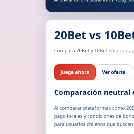
20Bet vs 10Be
Compara 20Bet y 10Bet en bonos, pag
Juega ahora
Ver oferta
Comparación neutral e
Al comparar plataformas como 20Bet
pago locales y condiciones de bonos
para usuarios chilenos que buscan 