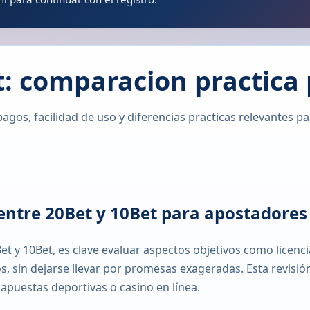
t: comparacion practica
os, facilidad de uso y diferencias practicas relevantes pa
ntre 20Bet y 10Bet para apostadores 
 y 10Bet, es clave evaluar aspectos objetivos como licenc
, sin dejarse llevar por promesas exageradas. Esta revisión 
apuestas deportivas o casino en línea.