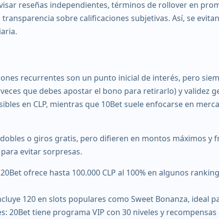
isar reseñas independientes, términos de rollover en prom
 transparencia sobre calificaciones subjetivas. Así, se evita
aria.
nes recurrentes son un punto inicial de interés, pero sie
eces que debes apostar el bono para retirarlo) y validez g
esibles en CLP, mientras que 10Bet suele enfocarse en mer
bles o giros gratis, pero difieren en montos máximos y fr
 para evitar sorpresas.
 20Bet ofrece hasta 100.000 CLP al 100% en algunos rankin
ncluye 120 en slots populares como Sweet Bonanza, ideal pa
: 20Bet tiene programa VIP con 30 niveles y recompensas 