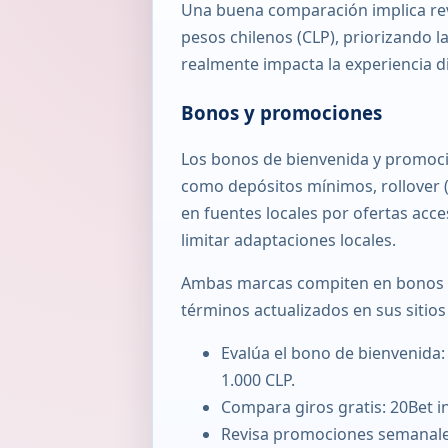
Una buena comparación implica rev
pesos chilenos (CLP), priorizando la
realmente impacta la experiencia di
Bonos y promociones
Los bonos de bienvenida y promocio
como depósitos mínimos, rollover (v
en fuentes locales por ofertas acc
limitar adaptaciones locales.
Ambas marcas compiten en bonos do
términos actualizados en sus sitios
Evalúa el bono de bienvenida:
1.000 CLP.
Compara giros gratis: 20Bet i
Revisa promociones semanales