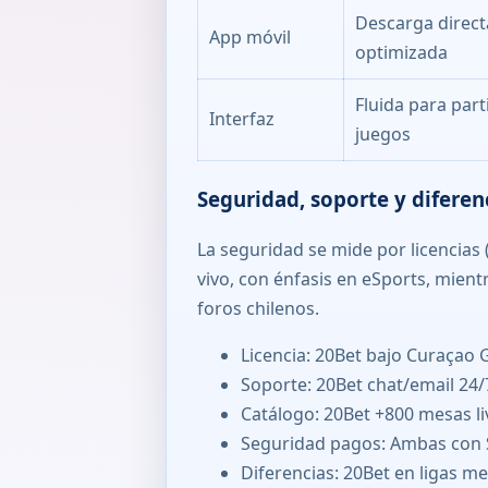
Descarga direct
App móvil
optimizada
Fluida para part
Interfaz
juegos
Seguridad, soporte y diferen
La seguridad se mide por licencias 
vivo, con énfasis en eSports, mient
foros chilenos.
Licencia: 20Bet bajo Curaçao 
Soporte: 20Bet chat/email 24/
Catálogo: 20Bet +800 mesas li
Seguridad pagos: Ambas con SS
Diferencias: 20Bet en ligas m