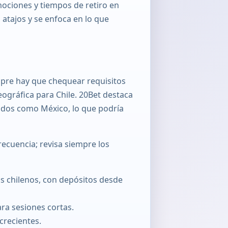
ociones y tiempos de retiro en
n atajos y se enfoca en lo que
mpre hay que chequear requisitos
eográfica para Chile. 20Bet destaca
cados como México, lo que podría
ecuencia; revisa siempre los
gs chilenos, con depósitos desde
ra sesiones cortas.
crecientes.