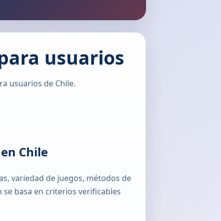
 para usuarios
ra usuarios de Chile.
en Chile
ias, variedad de juegos, métodos de
se basa en criterios verificables