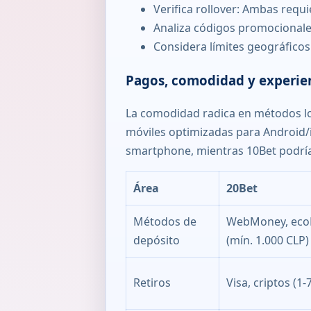
Verifica rollover: Ambas requi
Analiza códigos promocionales
Considera límites geográficos:
Pagos, comodidad y experie
La comodidad radica en métodos l
móviles optimizadas para Android/i
smartphone, mientras 10Bet podría 
Área
20Bet
Métodos de
WebMoney, ecoPa
depósito
(mín. 1.000 CLP)
Retiros
Visa, criptos (1-