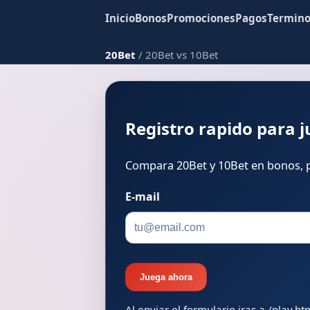
Inicio
Bonos
Promociones
Pagos
Termin
20Bet
/ 20Bet vs 10Bet
Registro rapido para j
Compara 20Bet y 10Bet en bonos, pag
E-mail
Juega ahora
Al enviar el formulario iras a /play.ht