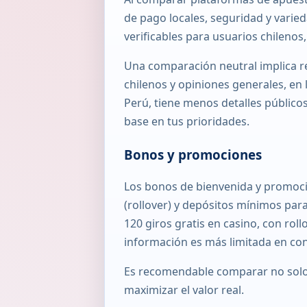
de pago locales, seguridad y varied
verificables para usuarios chileno
Una comparación neutral implica re
chilenos y opiniones generales, en
Perú, tiene menos detalles público
base en tus prioridades.
Bonos y promociones
Los bonos de bienvenida y promocion
(rollover) y depósitos mínimos par
120 giros gratis en casino, con roll
información es más limitada en con
Es recomendable comparar no solo 
maximizar el valor real.