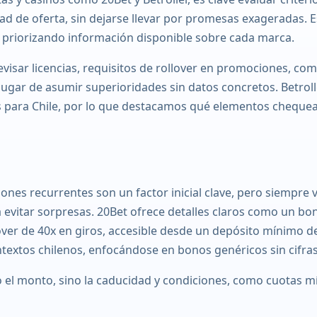
ad de oferta, sin dejarse llevar por promesas exageradas. E
s, priorizando información disponible sobre cada marca.
visar licencias, requisitos de rollover en promociones, co
 lugar de asumir superioridades sin datos concretos. Betr
s para Chile, por lo que destacamos qué elementos chequea
es recurrentes son un factor inicial clave, pero siempre ve
a evitar sorpresas. 20Bet ofrece detalles claros como un b
over de 40x en giros, accesible desde un depósito mínimo de 
textos chilenos, enfocándose en bonos genéricos sin cifras
el monto, sino la caducidad y condiciones, como cuotas mí