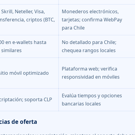
rill, Neteller, Visa,
Monederos electrónicos,
nsferencia, criptos (BTC,
tarjetas; confirma WebPay
para Chile
0 en e-wallets hasta
No detallado para Chile;
 similares
chequea rangos locales
Plataforma web; verifica
sitio móvil optimizado
responsividad en móviles
Evalúa tiempos y opciones
riptación; soporta CLP
bancarias locales
cias de oferta