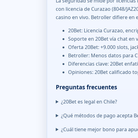
La seguridad se mide por licencias 
con licencia de Curazao (8048/JAZ2
casino en vivo. Betroller difiere 
20Bet: Licencia Curazao, encr
Soporte en 20Bet vía chat en v
Oferta 20Bet: +9.000 slots, ja
Betroller: Menos datos para C
Diferencias clave: 20Bet enfat
Opiniones: 20Bet calificado top
Preguntas frecuentes
¿20Bet es legal en Chile?
¿Qué métodos de pago acepta Bet
¿Cuál tiene mejor bono para apu