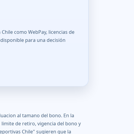
 Chile como WebPay, licencias de
disponible para una decisión
luacion al tamano del bono. En la
limite de retiro, vigencia del bono y
portivas Chile" sugieren que la