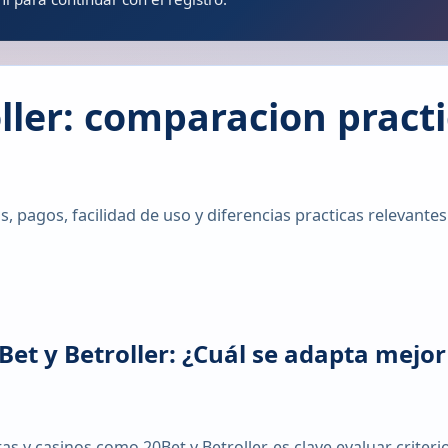
ller: comparacion pract
 pagos, facilidad de uso y diferencias practicas relevantes
et y Betroller: ¿Cuál se adapta mejor
s y casinos como 20Bet y Betroller, es clave evaluar crite