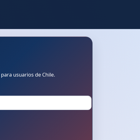
 para usuarios de Chile.