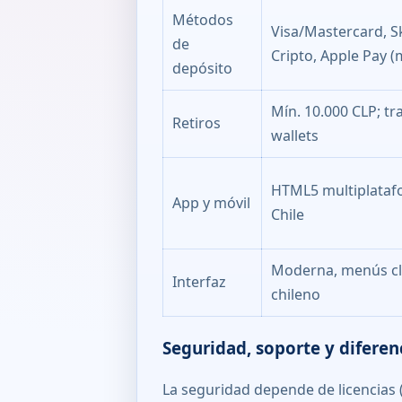
Métodos
Visa/Mastercard, Skr
de
Cripto, Apple Pay (
depósito
Mín. 10.000 CLP; tr
Retiros
wallets
HTML5 multiplataf
App y móvil
Chile
Moderna, menús cl
Interfaz
chileno
Seguridad, soporte y diferen
La seguridad depende de licencias 