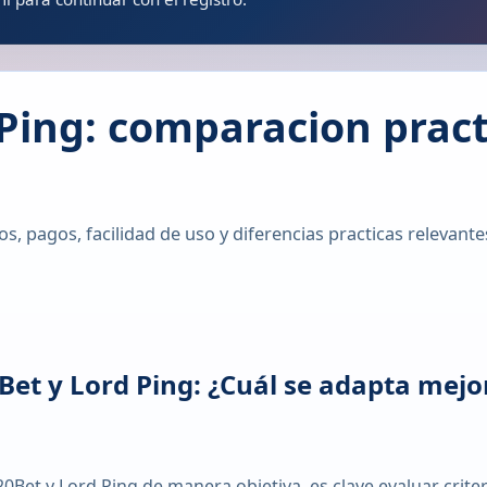
 Ping: comparacion pract
 pagos, facilidad de uso y diferencias practicas relevante
et y Lord Ping: ¿Cuál se adapta mejo
Bet y Lord Ping de manera objetiva, es clave evaluar crit