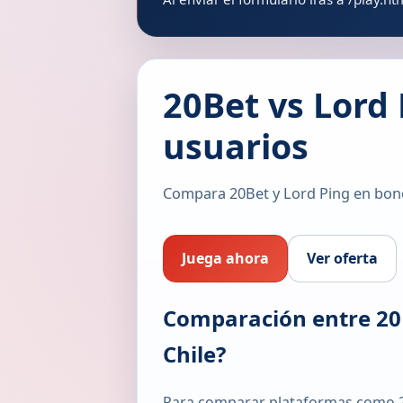
20Bet vs Lord
usuarios
Compara 20Bet y Lord Ping en bonos,
Juega ahora
Ver oferta
Comparación entre 20B
Chile?
Para comparar plataformas como 20