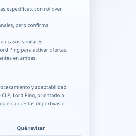
s específicas, con rollover
nales, pero confirma
en casos similares.
rd Ping para activar ofertas.
uentes en ambas.
rocesamiento y adaptabilidad
 CLP; Lord Ping, orientado a
uida en apuestas deportivas o
Qué revisar