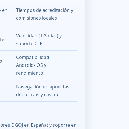
o en
Tiempos de acreditación y
comisiones locales
Velocidad (1-3 días) y
ites
soporte CLP
Compatibilidad
o
Android/iOS y
rendimiento
Navegación en apuestas
deportivas y casino
dores DGOJ en España) y soporte en