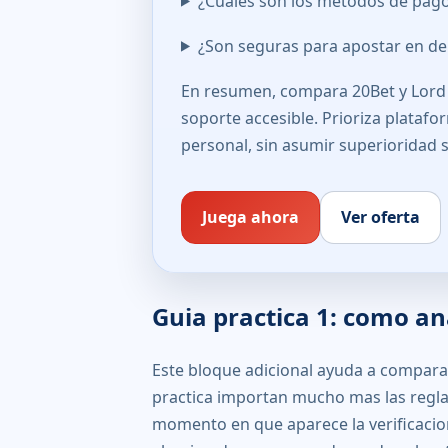
¿Cuáles son los métodos de pag
¿Son seguras para apostar en de
En resumen, compara 20Bet y Lord P
soporte accesible. Prioriza plataf
personal, sin asumir superioridad 
Juega ahora
Ver oferta
Guia practica 1: como an
Este bloque adicional ayuda a comparar
practica importan mucho mas las reglas 
momento en que aparece la verificacion