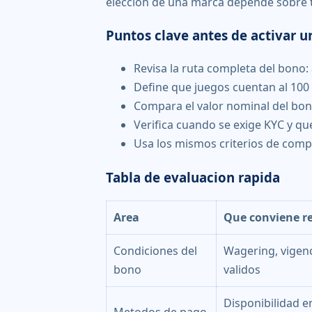
eleccion de una marca depende sobre tod
Puntos clave antes de activar 
Revisa la ruta completa del bono: a
Define que juegos cuentan al 100 
Compara el valor nominal del bono 
Verifica cuando se exige KYC y qu
Usa los mismos criterios de comp
Tabla de evaluacion rapida
Area
Que conviene re
Condiciones del
Wagering, vigen
bono
validos
Disponibilidad en