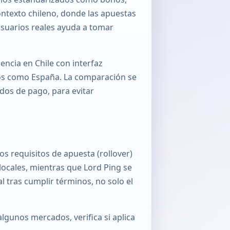
ontexto chileno, donde las apuestas
 usuarios reales ayuda a tomar
ncia en Chile con interfaz
os como España. La comparación se
dos de pago, para evitar
s requisitos de apuesta (rollover)
locales, mientras que Lord Ping se
l tras cumplir términos, no solo el
lgunos mercados, verifica si aplica