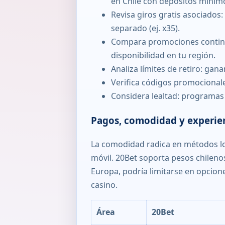
en Chile con depósitos mínim
Revisa giros gratis asociados
separado (ej. x35).
Compara promociones continu
disponibilidad en tu región.
Analiza límites de retiro: ga
Verifica códigos promocionale
Considera lealtad: programas
Pagos, comodidad y experie
La comodidad radica en métodos lo
móvil. 20Bet soporta pesos chilenos
Europa, podría limitarse en opcione
casino.
Área
20Bet