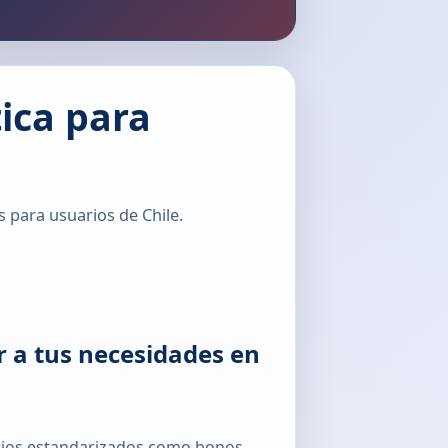
ica para
s para usuarios de Chile.
r a tus necesidades en
erios estandarizados como bonos,