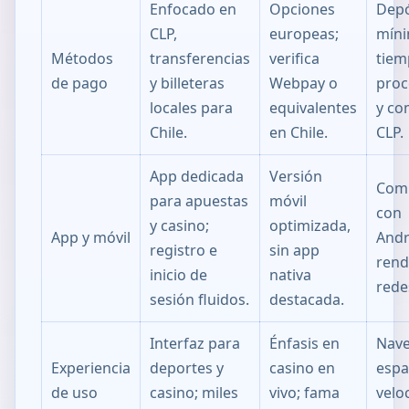
Enfocado en
Opciones
Depó
CLP,
europeas;
míni
Métodos
transferencias
verifica
tiem
de pago
y billeteras
Webpay o
proc
locales para
equivalentes
y co
Chile.
en Chile.
CLP.
App dedicada
Versión
Comp
para apuestas
móvil
con
y casino;
optimizada,
App y móvil
Andr
registro e
sin app
rend
inicio de
nativa
rede
sesión fluidos.
destacada.
Interfaz para
Énfasis en
Nave
Experiencia
deportes y
casino en
espa
de uso
casino; miles
vivo; fama
velo