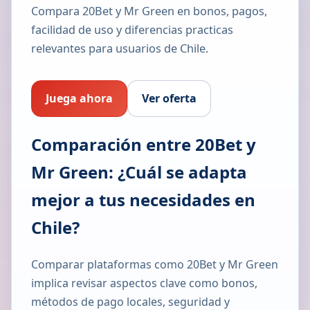
Compara 20Bet y Mr Green en bonos, pagos,
facilidad de uso y diferencias practicas
relevantes para usuarios de Chile.
Juega ahora
Ver oferta
Comparación entre 20Bet y
Mr Green: ¿Cuál se adapta
mejor a tus necesidades en
Chile?
Comparar plataformas como 20Bet y Mr Green
implica revisar aspectos clave como bonos,
métodos de pago locales, seguridad y