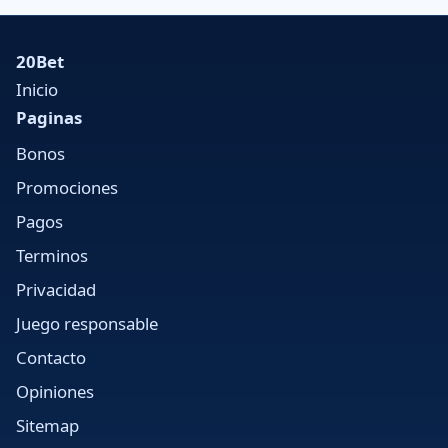
20Bet
Inicio
Paginas
Bonos
Promociones
Pagos
Terminos
Privacidad
Juego responsable
Contacto
Opiniones
Sitemap