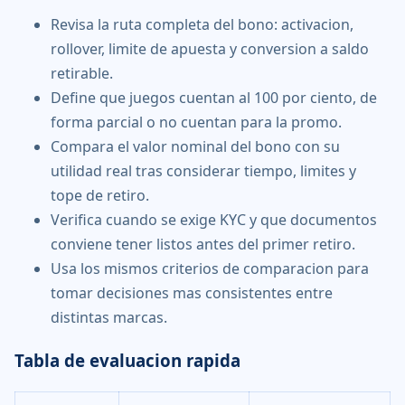
Revisa la ruta completa del bono: activacion,
rollover, limite de apuesta y conversion a saldo
retirable.
Define que juegos cuentan al 100 por ciento, de
forma parcial o no cuentan para la promo.
Compara el valor nominal del bono con su
utilidad real tras considerar tiempo, limites y
tope de retiro.
Verifica cuando se exige KYC y que documentos
conviene tener listos antes del primer retiro.
Usa los mismos criterios de comparacion para
tomar decisiones mas consistentes entre
distintas marcas.
Tabla de evaluacion rapida