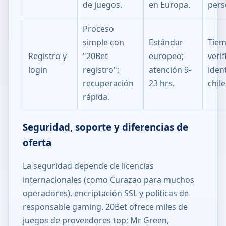
de juegos.
en Europa.
pers
Proceso
simple con
Estándar
Tiem
Registro y
"20Bet
europeo;
veri
login
registro";
atención 9-
iden
recuperación
23 hrs.
chil
rápida.
Seguridad, soporte y diferencias de
oferta
La seguridad depende de licencias
internacionales (como Curazao para muchos
operadores), encriptación SSL y políticas de
responsable gaming. 20Bet ofrece miles de
juegos de proveedores top; Mr Green,