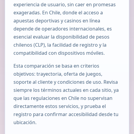
experiencia de usuario, sin caer en promesas
exageradas. En Chile, donde el acceso a
apuestas deportivas y casinos en línea
depende de operadores internacionales, es
esencial evaluar la disponibilidad de pesos
chilenos (CLP), la facilidad de registro y la
compatibilidad con dispositivos móviles.
Esta comparación se basa en criterios
objetivos: trayectoria, oferta de juegos,
soporte al cliente y condiciones de uso. Revisa
siempre los términos actuales en cada sitio, ya
que las regulaciones en Chile no supervisan
directamente estos servicios, y prueba el
registro para confirmar accesibilidad desde tu
ubicación.