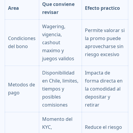
Que conviene
Area
Efecto practico
revisar
Wagering,
Permite valorar si
vigencia,
Condiciones
la promo puede
cashout
del bono
aprovecharse sin
maximo y
riesgo excesivo
juegos validos
Disponibilidad
Impacta de
en Chile, limites,
forma directa en
Metodos de
tiempos y
la comodidad al
pago
posibles
depositar y
comisiones
retirar
Momento del
KYC,
Reduce el riesgo