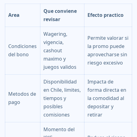
Que conviene
Area
Efecto practico
revisar
Wagering,
Permite valorar si
vigencia,
Condiciones
la promo puede
cashout
del bono
aprovecharse sin
maximo y
riesgo excesivo
juegos validos
Disponibilidad
Impacta de
en Chile, limites,
forma directa en
Metodos de
tiempos y
la comodidad al
pago
posibles
depositar y
comisiones
retirar
Momento del