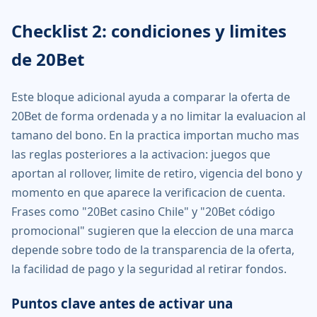
Checklist 2: condiciones y limites
de 20Bet
Este bloque adicional ayuda a comparar la oferta de
20Bet de forma ordenada y a no limitar la evaluacion al
tamano del bono. En la practica importan mucho mas
las reglas posteriores a la activacion: juegos que
aportan al rollover, limite de retiro, vigencia del bono y
momento en que aparece la verificacion de cuenta.
Frases como "20Bet casino Chile" y "20Bet código
promocional" sugieren que la eleccion de una marca
depende sobre todo de la transparencia de la oferta,
la facilidad de pago y la seguridad al retirar fondos.
Puntos clave antes de activar una