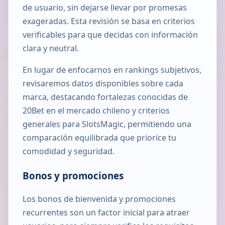
de usuario, sin dejarse llevar por promesas
exageradas. Esta revisión se basa en criterios
verificables para que decidas con información
clara y neutral.
En lugar de enfocarnos en rankings subjetivos,
revisaremos datos disponibles sobre cada
marca, destacando fortalezas conocidas de
20Bet en el mercado chileno y criterios
generales para SlotsMagic, permitiendo una
comparación equilibrada que priorice tu
comodidad y seguridad.
Bonos y promociones
Los bonos de bienvenida y promociones
recurrentes son un factor inicial para atraer