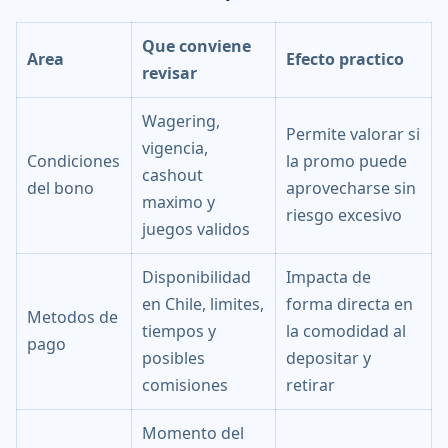
Que conviene
Area
Efecto practico
revisar
Wagering,
Permite valorar si
vigencia,
Condiciones
la promo puede
cashout
del bono
aprovecharse sin
maximo y
riesgo excesivo
juegos validos
Disponibilidad
Impacta de
en Chile, limites,
forma directa en
Metodos de
tiempos y
la comodidad al
pago
posibles
depositar y
comisiones
retirar
Momento del