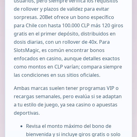
usuarios, pero siempre verifica los requisitos
de rollover y plazos de validez para evitar
sorpresas. 20Bet ofrece un bono específico
para Chile con hasta 100.000 CLP más 120 giros
gratis en el primer depósito, distribuidos en
dosis diarias, con un rollover de 40x. Para
SlotsMagic, es común encontrar bonos
enfocados en casino, aunque detalles exactos
como montos en CLP varían; compara siempre
las condiciones en sus sitios oficiales.
Ambas marcas suelen tener programas VIP o
recargas semanales, pero evalúa si se adaptan
a tu estilo de juego, ya sea casino o apuestas
deportivas.
Revisa el monto máximo del bono de
bienvenida y si incluye giros gratis o solo