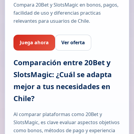
Compara 20Bet y SlotsMagic en bonos, pagos,
facilidad de uso y diferencias practicas
relevantes para usuarios de Chile.
Juega ahora
Ver oferta
Comparación entre 20Bet y
SlotsMagic: ¿Cuál se adapta
mejor a tus necesidades en
Chile?
Al comparar plataformas como 20Bet y
SlotsMagic, es clave evaluar aspectos objetivos
como bonos, métodos de pago y experiencia