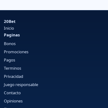
20Bet
Inicio
Paginas
Bonos
Promociones
Pagos
Terminos
Privacidad
Juego responsable
Contacto
Opiniones