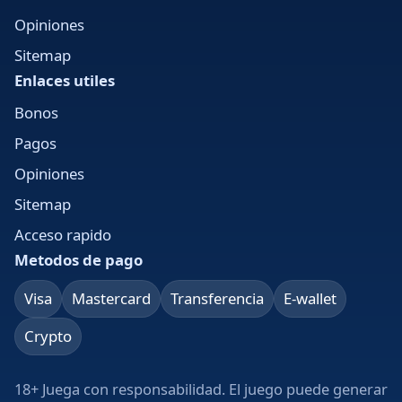
Opiniones
Sitemap
Enlaces utiles
Bonos
Pagos
Opiniones
Sitemap
Acceso rapido
Metodos de pago
Visa
Mastercard
Transferencia
E-wallet
Crypto
18+ Juega con responsabilidad. El juego puede generar