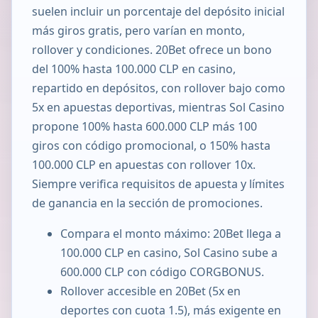
suelen incluir un porcentaje del depósito inicial
más giros gratis, pero varían en monto,
rollover y condiciones. 20Bet ofrece un bono
del 100% hasta 100.000 CLP en casino,
repartido en depósitos, con rollover bajo como
5x en apuestas deportivas, mientras Sol Casino
propone 100% hasta 600.000 CLP más 100
giros con código promocional, o 150% hasta
100.000 CLP en apuestas con rollover 10x.
Siempre verifica requisitos de apuesta y límites
de ganancia en la sección de promociones.
Compara el monto máximo: 20Bet llega a
100.000 CLP en casino, Sol Casino sube a
600.000 CLP con código CORGBONUS.
Rollover accesible en 20Bet (5x en
deportes con cuota 1.5), más exigente en