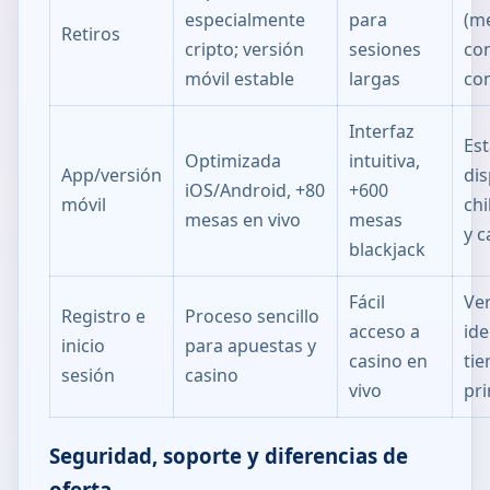
especialmente
para
(m
Retiros
cripto; versión
sesiones
con
móvil estable
largas
co
Interfaz
Est
Optimizada
intuitiva,
App/versión
dis
iOS/Android, +80
+600
móvil
ch
mesas en vivo
mesas
y c
blackjack
Fácil
Ver
Registro e
Proceso sencillo
acceso a
ide
inicio
para apuestas y
casino en
ti
sesión
casino
vivo
pri
Seguridad, soporte y diferencias de
oferta