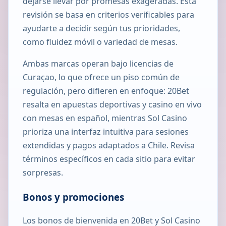
dejarse llevar por promesas exageradas. Esta
revisión se basa en criterios verificables para
ayudarte a decidir según tus prioridades,
como fluidez móvil o variedad de mesas.
Ambas marcas operan bajo licencias de
Curaçao, lo que ofrece un piso común de
regulación, pero difieren en enfoque: 20Bet
resalta en apuestas deportivas y casino en vivo
con mesas en español, mientras Sol Casino
prioriza una interfaz intuitiva para sesiones
extendidas y pagos adaptados a Chile. Revisa
términos específicos en cada sitio para evitar
sorpresas.
Bonos y promociones
Los bonos de bienvenida en 20Bet y Sol Casino