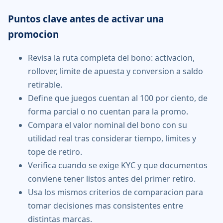
Puntos clave antes de activar una
promocion
Revisa la ruta completa del bono: activacion,
rollover, limite de apuesta y conversion a saldo
retirable.
Define que juegos cuentan al 100 por ciento, de
forma parcial o no cuentan para la promo.
Compara el valor nominal del bono con su
utilidad real tras considerar tiempo, limites y
tope de retiro.
Verifica cuando se exige KYC y que documentos
conviene tener listos antes del primer retiro.
Usa los mismos criterios de comparacion para
tomar decisiones mas consistentes entre
distintas marcas.