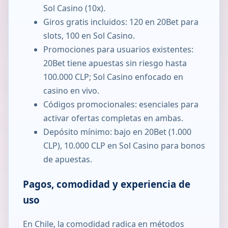
Sol Casino (10x).
Giros gratis incluidos: 120 en 20Bet para
slots, 100 en Sol Casino.
Promociones para usuarios existentes:
20Bet tiene apuestas sin riesgo hasta
100.000 CLP; Sol Casino enfocado en
casino en vivo.
Códigos promocionales: esenciales para
activar ofertas completas en ambas.
Depósito mínimo: bajo en 20Bet (1.000
CLP), 10.000 CLP en Sol Casino para bonos
de apuestas.
Pagos, comodidad y experiencia de
uso
En Chile, la comodidad radica en métodos