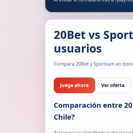
20Bet vs Spor
usuarios
Compara 20Bet y Sportium en bonos,
Juega ahora
Ver oferta
Comparación entre 20B
Chile?
Al comparar plataformas de apuest