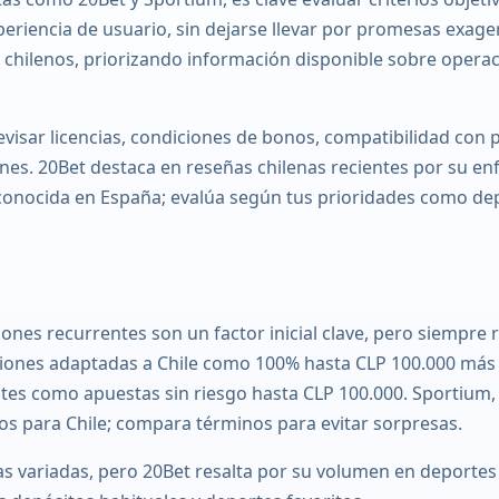
eriencia de usuario, sin dejarse llevar por promesas exager
s chilenos, priorizando información disponible sobre opera
visar licencias, condiciones de bonos, compatibilidad con 
ones. 20Bet destaca en reseñas chilenas recientes por su e
conocida en España; evalúa según tus prioridades como dep
es recurrentes son un factor inicial clave, pero siempre re
iones adaptadas a Chile como 100% hasta CLP 100.000 más g
tes como apuestas sin riesgo hasta CLP 100.000. Sportium,
 para Chile; compara términos para evitar sorpresas.
 variadas, pero 20Bet resalta por su volumen en deportes 