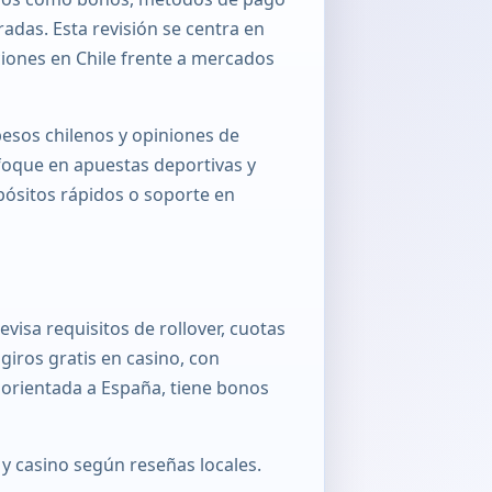
adas. Esta revisión se centra en
ciones en Chile frente a mercados
pesos chilenos y opiniones de
nfoque en apuestas deportivas y
ósitos rápidos o soporte en
visa requisitos de rollover, cuotas
iros gratis en casino, con
 orientada a España, tiene bonos
y casino según reseñas locales.