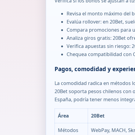
Verifica si los bonos se ajustan a t
Revisa el monto máximo del bo
Evalúa rollover: en 20Bet, sue
Compara promociones para usu
Analiza giros gratis: 20Bet o
Verifica apuestas sin riesgo: 
Chequea compatibilidad con C
Pagos, comodidad y experie
La comodidad radica en métodos lo
20Bet soporta pesos chilenos con op
España, podría tener menos integrac
Área
20Bet
Métodos
WebPay, MACH, Skrill