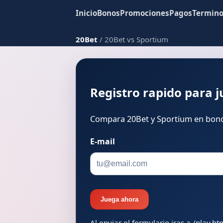
Inicio
Bonos
Promociones
Pagos
Termin
20Bet
/ 20Bet vs Sportium
Registro rapido para j
Compara 20Bet y Sportium en bonos,
E-mail
Juega ahora
Al enviar el formulario iras a /play.ht