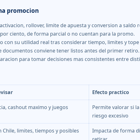
una promocion
ctivacion, rollover, limite de apuesta y conversion a saldo r
por ciento, de forma parcial o no cuentan para la promo.
con su utilidad real tras considerar tiempo, limites y tope 
e documentos conviene tener listos antes del primer retiro.
aracion para tomar decisiones mas consistentes entre dist
visar
Efecto practico
cia, cashout maximo y juegos
Permite valorar si 
riesgo excesivo
 Chile, limites, tiempos y posibles
Impacta de forma di
retirar