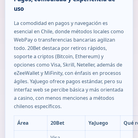
uso
La comodidad en pagos y navegación es
esencial en Chile, donde métodos locales como
WebPay o transferencias bancarias agilizan
todo. 20Bet destaca por retiros rápidos,
soporte a criptos (Bitcoin, Ethereum) y
opciones como Visa, Skrill, Neteller, además de
eZeeWallet y MiFinity, con énfasis en procesos
ágiles. YaJuego ofrece pagos estándar, pero su
interfaz web se percibe básica y más orientada
a casino, con menos menciones a métodos
chilenos específicos.
Área
20Bet
YaJuego
Qué r
Visa,