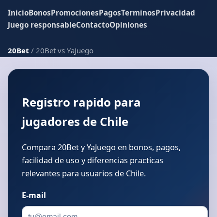
Inicio
Bonos
Promociones
Pagos
Terminos
Privacidad
Juego responsable
Contacto
Opiniones
20Bet
/ 20Bet vs YaJuego
Registro rapido para
jugadores de Chile
Compara 20Bet y YaJuego en bonos, pagos,
facilidad de uso y diferencias practicas
relevantes para usuarios de Chile.
E-mail