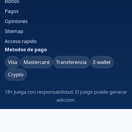
Bonos
Pagos
Opiniones
Sitemap
Acceso rapido
Metodos de pago
Visa
Mastercard
Transferencia
E-wallet
Crypto
18+ Juega con responsabilidad. El juego puede generar
adiccion.