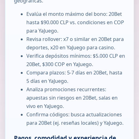
geográficas.
Evalúa el monto máximo del bono: 20Bet
hasta $90.000 CLP vs. condiciones en COP
para YaJuego.
Revisa rollover: x7 o similar en 20Bet para
deportes, x20 en YaJuego para casino.
Verifica depósitos mínimos: $5.000 CLP en
20Bet, $300 COP en YaJuego.
Compara plazos: 5-7 días en 20Bet, hasta
5 días en YaJuego.
Analiza promociones recurrentes:
apuestas sin riesgos en 20Bet, salas en
vivo en YaJuego.
Confirma códigos: busca actualizaciones
para 20Bet (ej. reseñas locales) y YaJuego.
Pagos, comodidad y experiencia de