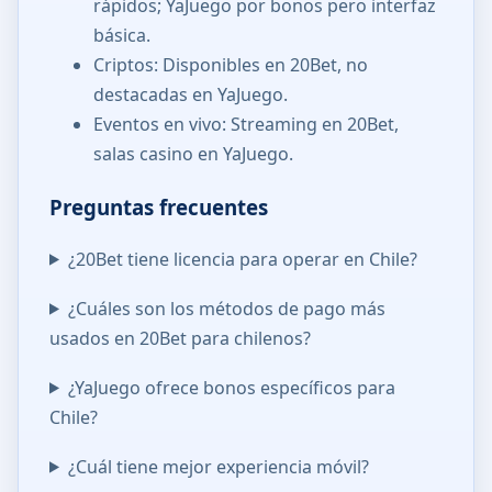
rápidos; YaJuego por bonos pero interfaz
básica.
Criptos: Disponibles en 20Bet, no
destacadas en YaJuego.
Eventos en vivo: Streaming en 20Bet,
salas casino en YaJuego.
Preguntas frecuentes
¿20Bet tiene licencia para operar en Chile?
¿Cuáles son los métodos de pago más
usados en 20Bet para chilenos?
¿YaJuego ofrece bonos específicos para
Chile?
¿Cuál tiene mejor experiencia móvil?