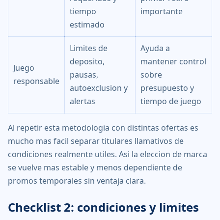
tiempo
importante
estimado
Limites de
Ayuda a
deposito,
mantener control
Juego
pausas,
sobre
responsable
autoexclusion y
presupuesto y
alertas
tiempo de juego
Al repetir esta metodologia con distintas ofertas es
mucho mas facil separar titulares llamativos de
condiciones realmente utiles. Asi la eleccion de marca
se vuelve mas estable y menos dependiente de
promos temporales sin ventaja clara.
Checklist 2: condiciones y limites