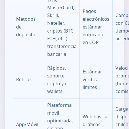
MasterCard,
Pagos
Skrill,
Compa
Métodos
electrónicos
Neteller,
con C
de
estándar,
criptos (BTC,
tiemp
depósito
enfocado
ETH, etc.),
acredi
en COP
transferencia
bancaria
Rápidos,
Veloc
Estándar,
soporte
prome
Retiros
verificar
cripto y e-
(horas
límites
wallets
comis
Plataforma
Carga
móvil
Web básica,
dispos
optimizada,
App/Móvil
gráficos
chilen
sin app