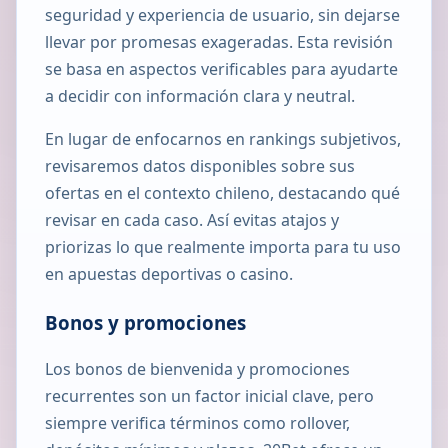
seguridad y experiencia de usuario, sin dejarse
llevar por promesas exageradas. Esta revisión
se basa en aspectos verificables para ayudarte
a decidir con información clara y neutral.
En lugar de enfocarnos en rankings subjetivos,
revisaremos datos disponibles sobre sus
ofertas en el contexto chileno, destacando qué
revisar en cada caso. Así evitas atajos y
priorizas lo que realmente importa para tu uso
en apuestas deportivas o casino.
Bonos y promociones
Los bonos de bienvenida y promociones
recurrentes son un factor inicial clave, pero
siempre verifica términos como rollover,