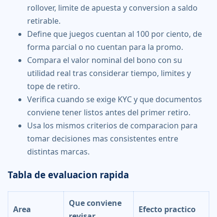
rollover, limite de apuesta y conversion a saldo
retirable.
Define que juegos cuentan al 100 por ciento, de
forma parcial o no cuentan para la promo.
Compara el valor nominal del bono con su
utilidad real tras considerar tiempo, limites y
tope de retiro.
Verifica cuando se exige KYC y que documentos
conviene tener listos antes del primer retiro.
Usa los mismos criterios de comparacion para
tomar decisiones mas consistentes entre
distintas marcas.
Tabla de evaluacion rapida
Que conviene
Area
Efecto practico
revisar