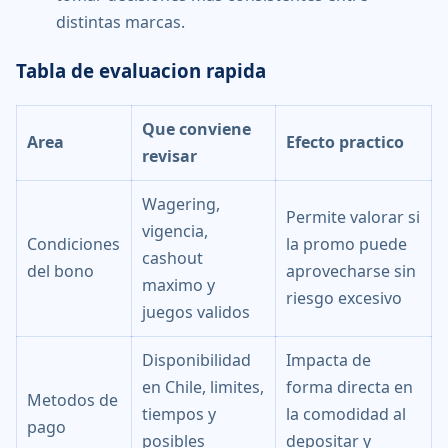
distintas marcas.
Tabla de evaluacion rapida
Que conviene
Area
Efecto practico
revisar
Wagering,
Permite valorar si
vigencia,
Condiciones
la promo puede
cashout
del bono
aprovecharse sin
maximo y
riesgo excesivo
juegos validos
Disponibilidad
Impacta de
en Chile, limites,
forma directa en
Metodos de
tiempos y
la comodidad al
pago
posibles
depositar y