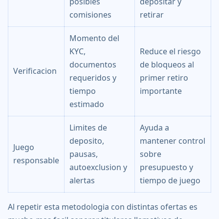
posibles
depositar y
comisiones
retirar
Momento del
KYC,
Reduce el riesgo
documentos
de bloqueos al
Verificacion
requeridos y
primer retiro
tiempo
importante
estimado
Limites de
Ayuda a
deposito,
mantener control
Juego
pausas,
sobre
responsable
autoexclusion y
presupuesto y
alertas
tiempo de juego
Al repetir esta metodologia con distintas ofertas es