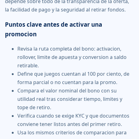
depende sobre todo de la transparencia de la oferta,
la facilidad de pago y la seguridad al retirar fondos.
Puntos clave antes de activar una
promocion
Revisa la ruta completa del bono: activacion,
rollover, limite de apuesta y conversion a saldo
retirable.
Define que juegos cuentan al 100 por ciento, de
forma parcial o no cuentan para la promo.
Compara el valor nominal del bono con su
utilidad real tras considerar tiempo, limites y
tope de retiro.
Verifica cuando se exige KYC y que documentos
conviene tener listos antes del primer retiro.
Usa los mismos criterios de comparacion para