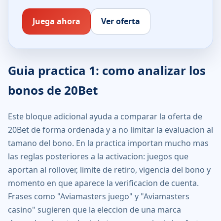
Juega ahora
Ver oferta
Guia practica 1: como analizar los
bonos de 20Bet
Este bloque adicional ayuda a comparar la oferta de
20Bet de forma ordenada y a no limitar la evaluacion al
tamano del bono. En la practica importan mucho mas
las reglas posteriores a la activacion: juegos que
aportan al rollover, limite de retiro, vigencia del bono y
momento en que aparece la verificacion de cuenta.
Frases como "Aviamasters juego" y "Aviamasters
casino" sugieren que la eleccion de una marca