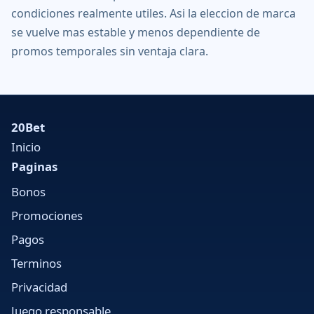
condiciones realmente utiles. Asi la eleccion de marca
se vuelve mas estable y menos dependiente de
promos temporales sin ventaja clara.
20Bet
Inicio
Paginas
Bonos
Promociones
Pagos
Terminos
Privacidad
Juego responsable