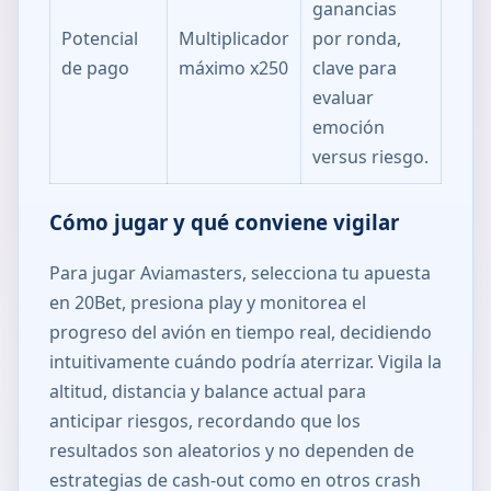
ganancias
Potencial
Multiplicador
por ronda,
de pago
máximo x250
clave para
evaluar
emoción
versus riesgo.
Cómo jugar y qué conviene vigilar
Para jugar Aviamasters, selecciona tu apuesta
en 20Bet, presiona play y monitorea el
progreso del avión en tiempo real, decidiendo
intuitivamente cuándo podría aterrizar. Vigila la
altitud, distancia y balance actual para
anticipar riesgos, recordando que los
resultados son aleatorios y no dependen de
estrategias de cash-out como en otros crash