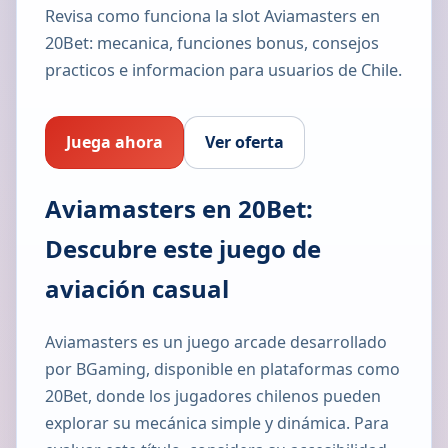
Revisa como funciona la slot Aviamasters en
20Bet: mecanica, funciones bonus, consejos
practicos e informacion para usuarios de Chile.
Juega ahora
Ver oferta
Aviamasters en 20Bet:
Descubre este juego de
aviación casual
Aviamasters es un juego arcade desarrollado
por BGaming, disponible en plataformas como
20Bet, donde los jugadores chilenos pueden
explorar su mecánica simple y dinámica. Para