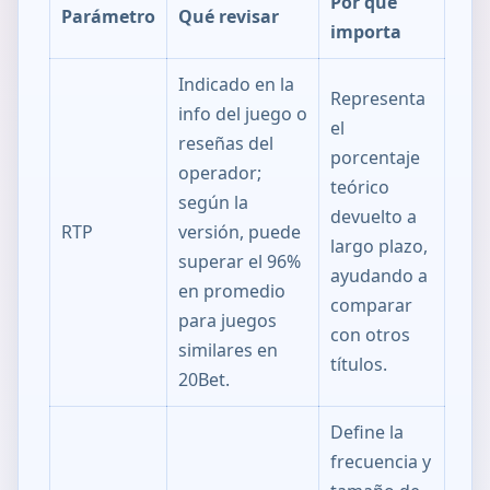
Por qué
Parámetro
Qué revisar
importa
Indicado en la
Representa
info del juego o
el
reseñas del
porcentaje
operador;
teórico
según la
devuelto a
RTP
versión, puede
largo plazo,
superar el 96%
ayudando a
en promedio
comparar
para juegos
con otros
similares en
títulos.
20Bet.
Define la
frecuencia y