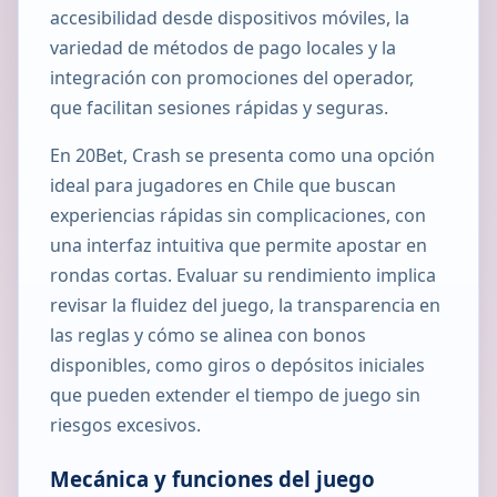
accesibilidad desde dispositivos móviles, la
variedad de métodos de pago locales y la
integración con promociones del operador,
que facilitan sesiones rápidas y seguras.
En 20Bet, Crash se presenta como una opción
ideal para jugadores en Chile que buscan
experiencias rápidas sin complicaciones, con
una interfaz intuitiva que permite apostar en
rondas cortas. Evaluar su rendimiento implica
revisar la fluidez del juego, la transparencia en
las reglas y cómo se alinea con bonos
disponibles, como giros o depósitos iniciales
que pueden extender el tiempo de juego sin
riesgos excesivos.
Mecánica y funciones del juego