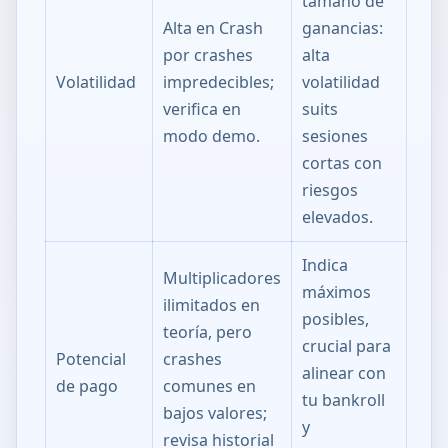
tamaño de
Alta en Crash
ganancias:
por crashes
alta
Volatilidad
impredecibles;
volatilidad
verifica en
suits
modo demo.
sesiones
cortas con
riesgos
elevados.
Indica
Multiplicadores
máximos
ilimitados en
posibles,
teoría, pero
crucial para
Potencial
crashes
alinear con
de pago
comunes en
tu bankroll
bajos valores;
y
revisa historial