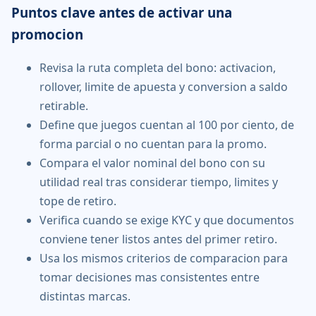
Puntos clave antes de activar una
promocion
Revisa la ruta completa del bono: activacion,
rollover, limite de apuesta y conversion a saldo
retirable.
Define que juegos cuentan al 100 por ciento, de
forma parcial o no cuentan para la promo.
Compara el valor nominal del bono con su
utilidad real tras considerar tiempo, limites y
tope de retiro.
Verifica cuando se exige KYC y que documentos
conviene tener listos antes del primer retiro.
Usa los mismos criterios de comparacion para
tomar decisiones mas consistentes entre
distintas marcas.