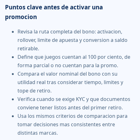
Puntos clave antes de activar una
promocion
Revisa la ruta completa del bono: activacion,
rollover, limite de apuesta y conversion a saldo
retirable.
Define que juegos cuentan al 100 por ciento, de
forma parcial o no cuentan para la promo.
Compara el valor nominal del bono con su
utilidad real tras considerar tiempo, limites y
tope de retiro.
Verifica cuando se exige KYC y que documentos
conviene tener listos antes del primer retiro.
Usa los mismos criterios de comparacion para
tomar decisiones mas consistentes entre
distintas marcas.