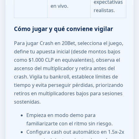
expectativas
en vivo.
realistas.
Cómo jugar y qué conviene vigilar
Para jugar Crash en 20Bet, selecciona el juego,
define tu apuesta inicial (desde montos bajos
como $1.000 CLP en equivalentes), observa el
ascenso del multiplicador y retira antes del
crash. Vigila tu bankroll, establece límites de
tiempo y evita perseguir pérdidas, priorizando
retiros en multiplicadores bajos para sesiones
sostenidas.
Empieza en modo demo para
familiarizarte con el ritmo sin riesgo.
Configura cash out automático en 1.5x-2x