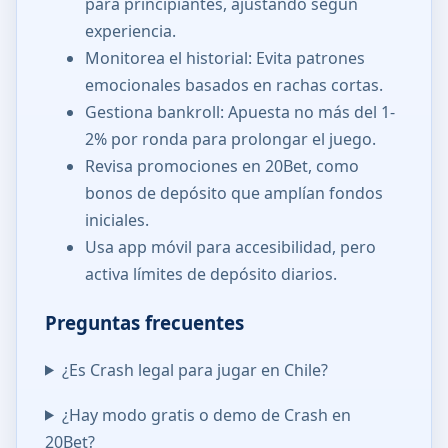
para principiantes, ajustando según
experiencia.
Monitorea el historial: Evita patrones
emocionales basados en rachas cortas.
Gestiona bankroll: Apuesta no más del 1-
2% por ronda para prolongar el juego.
Revisa promociones en 20Bet, como
bonos de depósito que amplían fondos
iniciales.
Usa app móvil para accesibilidad, pero
activa límites de depósito diarios.
Preguntas frecuentes
¿Es Crash legal para jugar en Chile?
¿Hay modo gratis o demo de Crash en
20Bet?