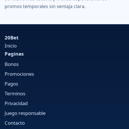
promos temporales sin ventaja clara.
20Bet
Inicio
Paginas
Bonos
Promociones
Pagos
Terminos
Privacidad
Juego responsable
Contacto