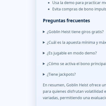
Usa la demo para practicar m
Evita compras de bono impulsi
Preguntas frecuentes
¿Goblin Heist tiene giros gratis?
¿Cuál es la apuesta mínima y má
¿Es jugable en modo demo?
¿Cómo se activa el bono principa
¿Tiene jackpots?
En resumen, Goblin Heist ofrece u
para quienes disfrutan volatilidad 
variadas, permitiendo una evaluaci