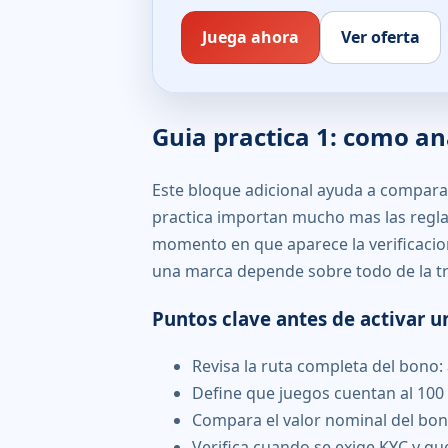
Juega ahora
Ver oferta
Guia practica 1: como an
Este bloque adicional ayuda a comparar
practica importan mucho mas las reglas 
momento en que aparece la verificacion
una marca depende sobre todo de la tran
Puntos clave antes de activar 
Revisa la ruta completa del bono: a
Define que juegos cuentan al 100 
Compara el valor nominal del bono 
Verifica cuando se exige KYC y qu