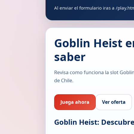
Al enviar el formulario iras a /play.ht
Goblin Heist 
saber
Revisa como funciona la slot Gobli
de Chile.
Juega ahora
Ver oferta
Goblin Heist: Descubre