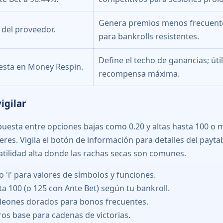
Genera premios menos frecuent
 del proveedor.
para bankrolls resistentes.
Define el techo de ganancias; úti
uesta en Money Respin.
recompensa máxima.
igilar
 apuesta entre opciones bajas como 0.20 y altas hasta 100 o m
eres. Vigila el botón de información para detalles del payta
tilidad alta donde las rachas secas son comunes.
 'i' para valores de símbolos y funciones.
ta 100 (o 125 con Ante Bet) según tu bankroll.
s leones dorados para bonos frecuentes.
s base para cadenas de victorias.