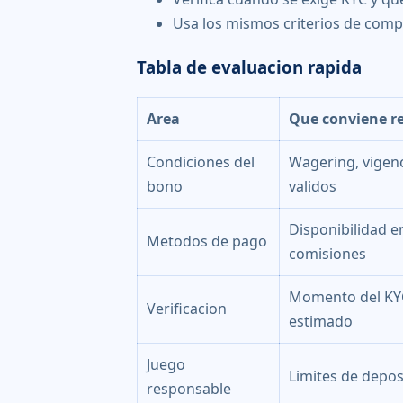
Usa los mismos criterios de comp
Tabla de evaluacion rapida
Area
Que conviene re
Condiciones del
Wagering, vigen
bono
validos
Disponibilidad en
Metodos de pago
comisiones
Momento del KYC
Verificacion
estimado
Juego
Limites de depos
responsable