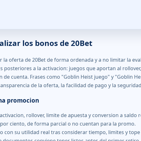
alizar los bonos de 20Bet
 la oferta de 20Bet de forma ordenada y a no limitar la eva
posteriores a la activacion: juegos que aportan al rollover, 
 de cuenta. Frases como "Goblin Heist juego" y "Goblin Heis
sparencia de la oferta, la facilidad de pago y la seguridad 
una promocion
ctivacion, rollover, limite de apuesta y conversion a saldo r
por ciento, de forma parcial o no cuentan para la promo.
con su utilidad real tras considerar tiempo, limites y tope 
e documentos conviene tener listos antes del primer retiro.