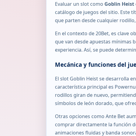
Evaluar un slot como
Goblin Heist
catálogo de juegos del sitio. Este 
que parten desde cualquier rodillo,
En el contexto de 20Bet, es clave o
que van desde apuestas mínimas ba
experiencia. Así, se puede determin
Mecánica y funciones del ju
El slot Goblin Heist se desarrolla 
característica principal es Powern
rodillos giran de nuevo, permitien
símbolos de león dorado, que ofrec
Otras opciones como Ante Bet aumen
comprar directamente la función de
animaciones fluidas y banda sonor