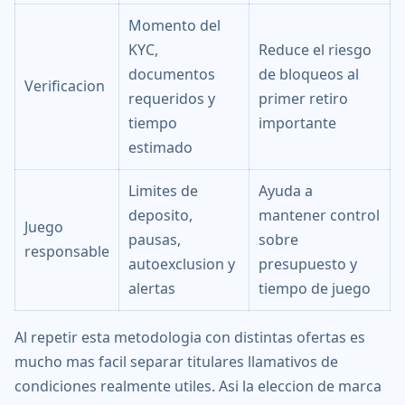
Momento del
KYC,
Reduce el riesgo
documentos
de bloqueos al
Verificacion
requeridos y
primer retiro
tiempo
importante
estimado
Limites de
Ayuda a
deposito,
mantener control
Juego
pausas,
sobre
responsable
autoexclusion y
presupuesto y
alertas
tiempo de juego
Al repetir esta metodologia con distintas ofertas es
mucho mas facil separar titulares llamativos de
condiciones realmente utiles. Asi la eleccion de marca