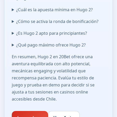
¿Cuál es la apuesta mínima en Hugo 2?
¿Cómo se activa la ronda de bonificación?
¿Es Hugo 2 apto para principiantes?
¿Qué pago máximo ofrece Hugo 2?
En resumen, Hugo 2 en 20Bet ofrece una
aventura equilibrada con alto potencial,
mecánicas engaging y volatilidad que
recompensa paciencia. Evalúa tu estilo de
juego y prueba en demo para decidir si se
ajusta a tus sesiones en casinos online
accesibles desde Chile.