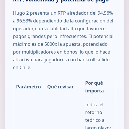
Hugo 2 presenta un RTP alrededor del 94.56%
a 96.53% dependiendo de la configuración del
operador, con volatilidad alta que favorece
pagos grandes pero infrecuentes. El potencial
máximo es de 5000x la apuesta, potenciado
por multiplicadores en bonos, lo que lo hace
atractivo para jugadores con bankroll sólido
en Chile.
Por qué
Parámetro
Qué revisar
importa
Indica el
retorno
teórico a
largo plazo;