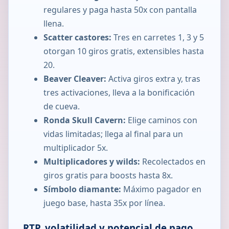
regulares y paga hasta 50x con pantalla
llena.
Scatter castores:
Tres en carretes 1, 3 y 5
otorgan 10 giros gratis, extensibles hasta
20.
Beaver Cleaver:
Activa giros extra y, tras
tres activaciones, lleva a la bonificación
de cueva.
Ronda Skull Cavern:
Elige caminos con
vidas limitadas; llega al final para un
multiplicador 5x.
Multiplicadores y wilds:
Recolectados en
giros gratis para boosts hasta 8x.
Símbolo diamante:
Máximo pagador en
juego base, hasta 35x por línea.
RTP, volatilidad y potencial de pago