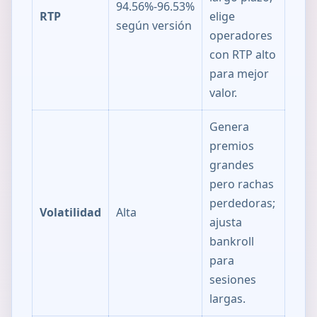
94.56%-96.53%
RTP
elige
según versión
operadores
con RTP alto
para mejor
valor.
Genera
premios
grandes
pero rachas
perdedoras;
Volatilidad
Alta
ajusta
bankroll
para
sesiones
largas.