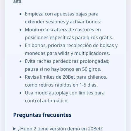
alta.
Empieza con apuestas bajas para
extender sesiones y activar bonos.
Monitorea scatters de castores en
posiciones específicas para giros gratis.
En bonos, prioriza recolección de bolsas y
monedas para wilds y multiplicadores.
Evita rachas perdedoras prolongadas;
pausa si no hay bonos en 50 giros.
Revisa límites de 20Bet para chilenos,
como retiros rápidos en 1-5 días.
Usa modo autoplay con límites para
control automático.
Preguntas frecuentes
¿Hugo 2 tiene versión demo en 20Bet?