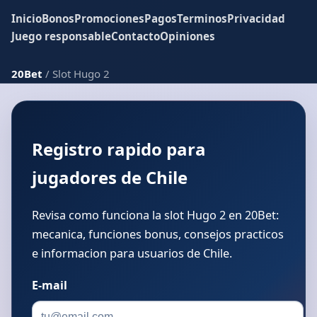
Inicio
Bonos
Promociones
Pagos
Terminos
Privacidad
Juego responsable
Contacto
Opiniones
20Bet
/ Slot Hugo 2
Registro rapido para
jugadores de Chile
Revisa como funciona la slot Hugo 2 en 20Bet:
mecanica, funciones bonus, consejos practicos
e informacion para usuarios de Chile.
E-mail