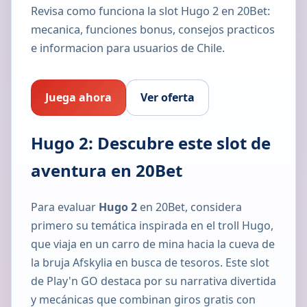
Revisa como funciona la slot Hugo 2 en 20Bet:
mecanica, funciones bonus, consejos practicos
e informacion para usuarios de Chile.
Juega ahora
Ver oferta
Hugo 2: Descubre este slot de
aventura en 20Bet
Para evaluar
Hugo 2
en 20Bet, considera
primero su temática inspirada en el troll Hugo,
que viaja en un carro de mina hacia la cueva de
la bruja Afskylia en busca de tesoros. Este slot
de Play'n GO destaca por su narrativa divertida
y mecánicas que combinan giros gratis con