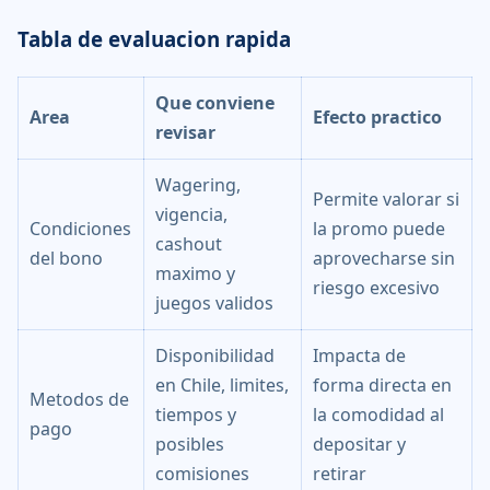
Tabla de evaluacion rapida
Que conviene
Area
Efecto practico
revisar
Wagering,
Permite valorar si
vigencia,
Condiciones
la promo puede
cashout
del bono
aprovecharse sin
maximo y
riesgo excesivo
juegos validos
Disponibilidad
Impacta de
en Chile, limites,
forma directa en
Metodos de
tiempos y
la comodidad al
pago
posibles
depositar y
comisiones
retirar