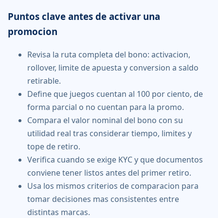
Puntos clave antes de activar una
promocion
Revisa la ruta completa del bono: activacion,
rollover, limite de apuesta y conversion a saldo
retirable.
Define que juegos cuentan al 100 por ciento, de
forma parcial o no cuentan para la promo.
Compara el valor nominal del bono con su
utilidad real tras considerar tiempo, limites y
tope de retiro.
Verifica cuando se exige KYC y que documentos
conviene tener listos antes del primer retiro.
Usa los mismos criterios de comparacion para
tomar decisiones mas consistentes entre
distintas marcas.