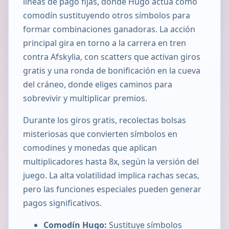
líneas de pago fijas, donde Hugo actúa como
comodín sustituyendo otros símbolos para
formar combinaciones ganadoras. La acción
principal gira en torno a la carrera en tren
contra Afskylia, con scatters que activan giros
gratis y una ronda de bonificación en la cueva
del cráneo, donde eliges caminos para
sobrevivir y multiplicar premios.
Durante los giros gratis, recolectas bolsas
misteriosas que convierten símbolos en
comodines y monedas que aplican
multiplicadores hasta 8x, según la versión del
juego. La alta volatilidad implica rachas secas,
pero las funciones especiales pueden generar
pagos significativos.
Comodín Hugo:
Sustituye símbolos