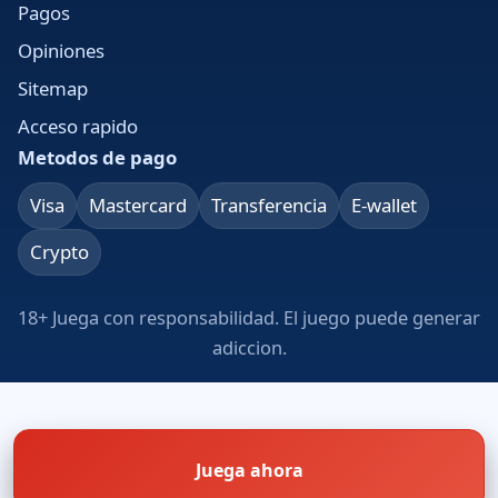
Pagos
Opiniones
Sitemap
Acceso rapido
Metodos de pago
Visa
Mastercard
Transferencia
E-wallet
Crypto
18+ Juega con responsabilidad. El juego puede generar
adiccion.
Juega ahora