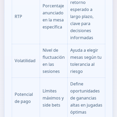
retorno
Porcentaje
esperado a
anunciado
RTP
largo plazo,
en la mesa
clave para
específica
decisiones
informadas
Nivel de
Ayuda a elegir
fluctuación
mesas según tu
Volatilidad
en las
tolerancia al
sesiones
riesgo
Define
Límites
oportunidades
Potencial
máximos y
de ganancias
de pago
side bets
altas en jugadas
óptimas