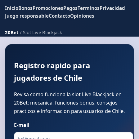
Inicio
Bonos
Promociones
Pagos
Terminos
Privacidad
Juego responsable
Contacto
Opiniones
20Bet
/ Slot Live Blackjack
Registro rapido para
jugadores de Chile
Revisa como funciona la slot Live Blackjack en
20Bet: mecanica, funciones bonus, consejos
practicos e informacion para usuarios de Chile.
E-mail