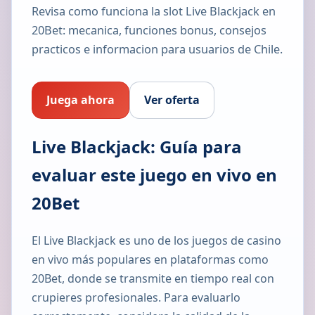
Revisa como funciona la slot Live Blackjack en
20Bet: mecanica, funciones bonus, consejos
practicos e informacion para usuarios de Chile.
Juega ahora
Ver oferta
Live Blackjack: Guía para
evaluar este juego en vivo en
20Bet
El Live Blackjack es uno de los juegos de casino
en vivo más populares en plataformas como
20Bet, donde se transmite en tiempo real con
crupieres profesionales. Para evaluarlo