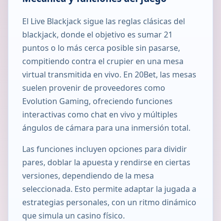
El Live Blackjack sigue las reglas clásicas del
blackjack, donde el objetivo es sumar 21
puntos o lo más cerca posible sin pasarse,
compitiendo contra el crupier en una mesa
virtual transmitida en vivo. En 20Bet, las mesas
suelen provenir de proveedores como
Evolution Gaming, ofreciendo funciones
interactivas como chat en vivo y múltiples
ángulos de cámara para una inmersión total.
Las funciones incluyen opciones para dividir
pares, doblar la apuesta y rendirse en ciertas
versiones, dependiendo de la mesa
seleccionada. Esto permite adaptar la jugada a
estrategias personales, con un ritmo dinámico
que simula un casino físico.