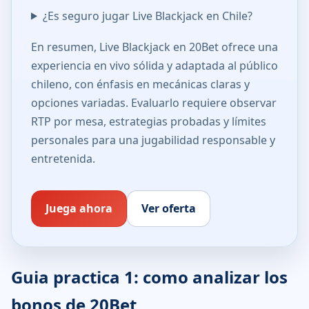
¿Es seguro jugar Live Blackjack en Chile?
En resumen, Live Blackjack en 20Bet ofrece una
experiencia en vivo sólida y adaptada al público
chileno, con énfasis en mecánicas claras y
opciones variadas. Evaluarlo requiere observar
RTP por mesa, estrategias probadas y límites
personales para una jugabilidad responsable y
entretenida.
Juega ahora
Ver oferta
Guia practica 1: como analizar los
bonos de 20Bet