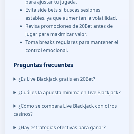
para ajustar tu jugada.
Evita side bets si buscas sesiones
estables, ya que aumentan la volatilidad.
Revisa promociones de 20Bet antes de
jugar para maximizar valor.
Toma breaks regulares para mantener el
control emocional.
Preguntas frecuentes
¿Es Live Blackjack gratis en 20Bet?
¿Cuál es la apuesta mínima en Live Blackjack?
¿Cómo se compara Live Blackjack con otros
casinos?
¿Hay estrategias efectivas para ganar?