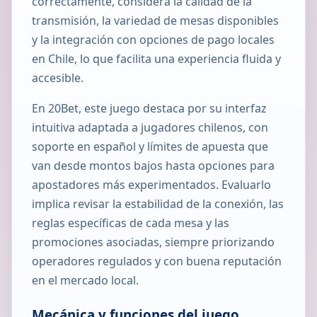
correctamente, considera la calidad de la
transmisión, la variedad de mesas disponibles
y la integración con opciones de pago locales
en Chile, lo que facilita una experiencia fluida y
accesible.
En 20Bet, este juego destaca por su interfaz
intuitiva adaptada a jugadores chilenos, con
soporte en español y límites de apuesta que
van desde montos bajos hasta opciones para
apostadores más experimentados. Evaluarlo
implica revisar la estabilidad de la conexión, las
reglas específicas de cada mesa y las
promociones asociadas, siempre priorizando
operadores regulados y con buena reputación
en el mercado local.
Mecánica y funciones del juego