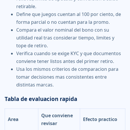
retirable.
Define que juegos cuentan al 100 por ciento, de
forma parcial o no cuentan para la promo.
Compara el valor nominal del bono con su
utilidad real tras considerar tiempo, limites y
tope de retiro.
Verifica cuando se exige KYC y que documentos
conviene tener listos antes del primer retiro.
Usa los mismos criterios de comparacion para
tomar decisiones mas consistentes entre
distintas marcas.
Tabla de evaluacion rapida
Que conviene
Area
Efecto practico
revisar