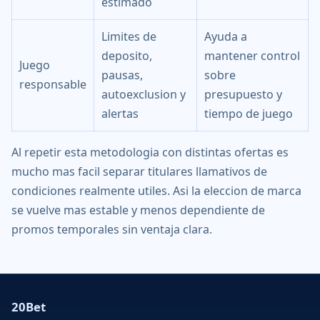
estimado
Limites de
Ayuda a
deposito,
mantener control
Juego
pausas,
sobre
responsable
autoexclusion y
presupuesto y
alertas
tiempo de juego
Al repetir esta metodologia con distintas ofertas es
mucho mas facil separar titulares llamativos de
condiciones realmente utiles. Asi la eleccion de marca
se vuelve mas estable y menos dependiente de
promos temporales sin ventaja clara.
20Bet