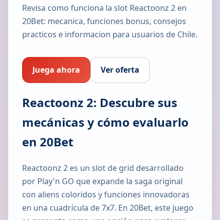
Revisa como funciona la slot Reactoonz 2 en
20Bet: mecanica, funciones bonus, consejos
practicos e informacion para usuarios de Chile.
Juega ahora
Ver oferta
Reactoonz 2: Descubre sus
mecánicas y cómo evaluarlo
en 20Bet
Reactoonz 2 es un slot de grid desarrollado
por Play'n GO que expande la saga original
con aliens coloridos y funciones innovadoras
en una cuadrícula de 7x7. En 20Bet, este juego