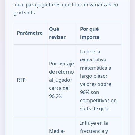
ideal para jugadores que toleran varianzas en
grid slots.
Qué
Por qué
Parámetro
revisar
importa
Define la
expectativa
Porcentaje
matemática a
de retorno
largo plazo;
RTP
al jugador,
valores sobre
cerca del
96% son
96.2%
competitivos en
slots de grid.
Influye en la
Media-
frecuencia y