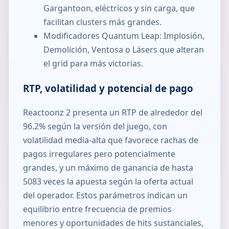
Gargantoon, eléctricos y sin carga, que
facilitan clusters más grandes.
Modificadores Quantum Leap: Implosión,
Demolición, Ventosa o Lásers que alteran
el grid para más victorias.
RTP, volatilidad y potencial de pago
Reactoonz 2 presenta un RTP de alrededor del
96.2% según la versión del juego, con
volatilidad media-alta que favorece rachas de
pagos irregulares pero potencialmente
grandes, y un máximo de ganancia de hasta
5083 veces la apuesta según la oferta actual
del operador. Estos parámetros indican un
equilibrio entre frecuencia de premios
menores y oportunidades de hits sustanciales,