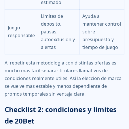
estimado
Limites de
Ayuda a
deposito,
mantener control
Juego
pausas,
sobre
responsable
autoexclusion y
presupuesto y
alertas
tiempo de juego
Al repetir esta metodologia con distintas ofertas es
mucho mas facil separar titulares llamativos de
condiciones realmente utiles. Asi la eleccion de marca
se vuelve mas estable y menos dependiente de
promos temporales sin ventaja clara.
Checklist 2: condiciones y limites
de 20Bet