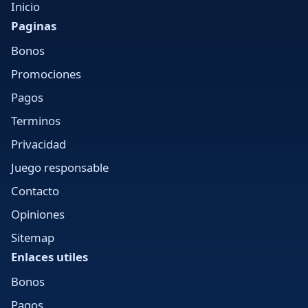
Inicio
Paginas
Bonos
Promociones
Pagos
Terminos
Privacidad
Juego responsable
Contacto
Opiniones
Sitemap
Enlaces utiles
Bonos
Pagos