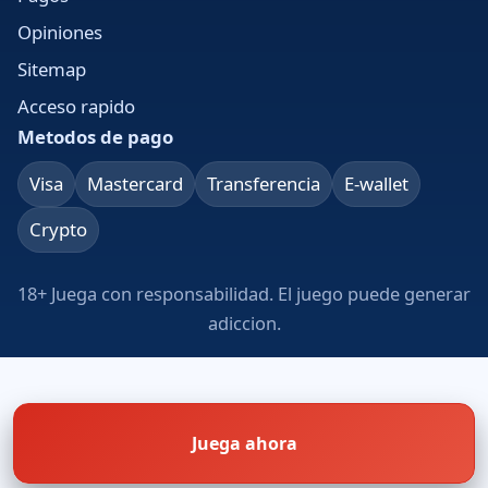
Opiniones
Sitemap
Acceso rapido
Metodos de pago
Visa
Mastercard
Transferencia
E-wallet
Crypto
18+ Juega con responsabilidad. El juego puede generar
adiccion.
Juega ahora