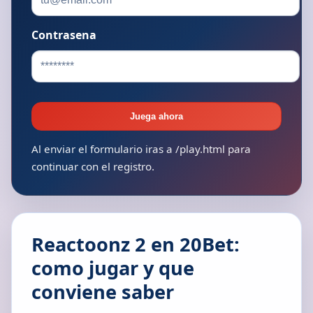
Contrasena
Juega ahora
Al enviar el formulario iras a /play.html para
continuar con el registro.
Reactoonz 2 en 20Bet:
como jugar y que
conviene saber