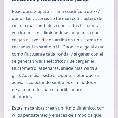
Reactoonz 2 opera en una cuadrícula de 7x7
donde las victorias se forman con clusters de
cinco o más símbolos conectados horizontal o
verticalmente, eliminándose luego para que
caigan nuevos desde arriba en un sistema de
cascadas. Un símbolo Lil' Goon se elige al azar
como fluctuante cada ronda, y al ganar con él
se generan wilds eléctricos que cargan el
Fluctómetro; al llenarse, añade más wilds al
grid. Además, existe el Quantumeter que se
activa recolectando símbolos eliminados y
desata uno de cuatro modificadores
aleatorios.
Estas mecánicas crean un ritmo dinámico, con
wilds persistentes y enlaces de símbolos que