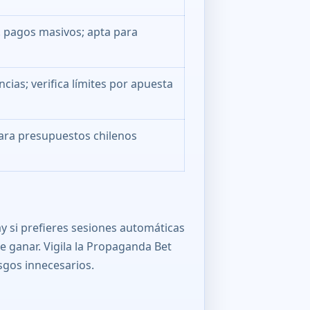
. pagos masivos; apta para
cias; verifica límites por apuesta
para presupuestos chilenos
y si prefieres sesiones automáticas
 ganar. Vigila la Propaganda Bet
esgos innecesarios.