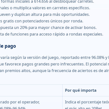
 formas iniciales a 614.656 al desbloquear carretes.
ales o multiplica valores en carretes específicos.
ueven y duplican altura para más oportunidades.
ros gratis con potenciadores únicos por ronda.
puesta un 20% para mayor chance de activar bonos.
a de funciones para acceso rápido a rondas especiales.
 de pago
aría según la versión del juego, reportado entre 96.08% y
que favorece pagos grandes pero infrecuentes. El potencial
can premios altos, aunque la frecuencia de aciertos es de a
Por qué importa
urado por el operador,
Indica el porcentaje teó
96.08%-96.94%
el más alto en 20Bet.