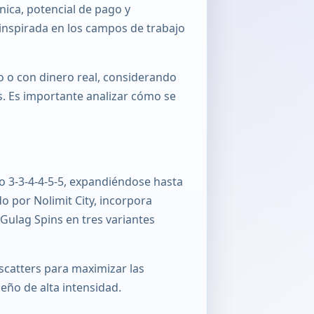
ica, potencial de pago y
 inspirada en los campos de trabajo
o con dinero real, considerando
os. Es importante analizar cómo se
 3-3-4-4-5-5, expandiéndose hasta
 por Nolimit City, incorpora
Gulag Spins en tres variantes
scatters para maximizar las
eño de alta intensidad.