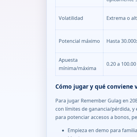
Volatilidad
Extrema o al
Potencial máximo
Hasta 30.000
Apuesta
0.20 a 100.00
mínima/máxima
Cómo jugar y qué conviene v
Para jugar Remember Gulag en 20Bet
con límites de ganancia/pérdida, y
para potenciar accesos a bonos, per
Empieza en demo para familia