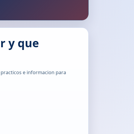
r y que
practicos e informacion para