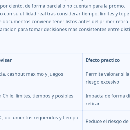
por ciento, de forma parcial o no cuentan para la promo.
con su utilidad real tras considerar tiempo, limites y tope 
e documentos conviene tener listos antes del primer retiro.
aracion para tomar decisiones mas consistentes entre dist
visar
Efecto practico
cia, cashout maximo y juegos
Permite valorar si 
riesgo excesivo
 Chile, limites, tiempos y posibles
Impacta de forma di
retirar
, documentos requeridos y tiempo
Reduce el riesgo de