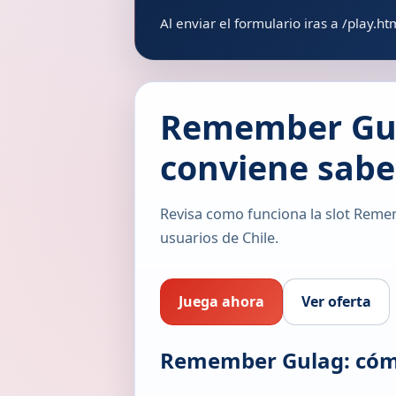
Al enviar el formulario iras a /play.ht
Remember Gul
conviene sabe
Revisa como funciona la slot Reme
usuarios de Chile.
Juega ahora
Ver oferta
Remember Gulag: cómo