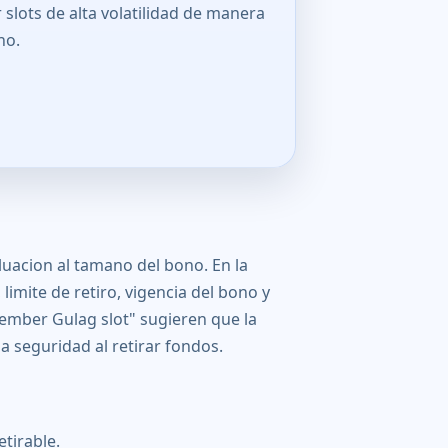
slots de alta volatilidad de manera
no.
luacion al tamano del bono. En la
limite de retiro, vigencia del bono y
mber Gulag slot" sugieren que la
a seguridad al retirar fondos.
etirable.