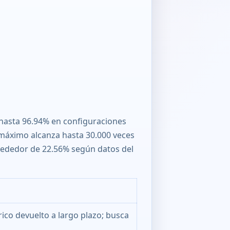
 hasta 96.94% en configuraciones
 máximo alcanza hasta 30.000 veces
lrededor de 22.56% según datos del
rico devuelto a largo plazo; busca