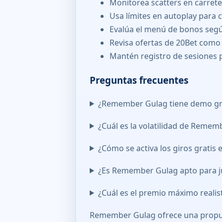
Monitorea scatters en carretes
Usa límites en autoplay para c
Evalúa el menú de bonos segú
Revisa ofertas de 20Bet como 
Mantén registro de sesiones p
Preguntas frecuentes
¿Remember Gulag tiene demo gra
¿Cuál es la volatilidad de Remem
¿Cómo se activa los giros gratis e
¿Es Remember Gulag apto para j
¿Cuál es el premio máximo realis
Remember Gulag ofrece una propues