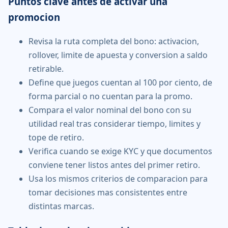
Puntos clave antes de activar una
promocion
Revisa la ruta completa del bono: activacion,
rollover, limite de apuesta y conversion a saldo
retirable.
Define que juegos cuentan al 100 por ciento, de
forma parcial o no cuentan para la promo.
Compara el valor nominal del bono con su
utilidad real tras considerar tiempo, limites y
tope de retiro.
Verifica cuando se exige KYC y que documentos
conviene tener listos antes del primer retiro.
Usa los mismos criterios de comparacion para
tomar decisiones mas consistentes entre
distintas marcas.