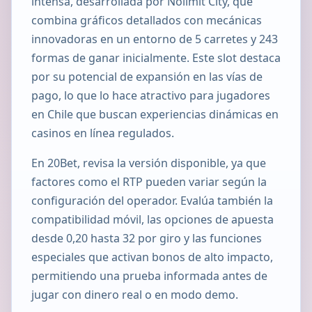
intensa, desarrollada por Nolimit City, que
combina gráficos detallados con mecánicas
innovadoras en un entorno de 5 carretes y 243
formas de ganar inicialmente. Este slot destaca
por su potencial de expansión en las vías de
pago, lo que lo hace atractivo para jugadores
en Chile que buscan experiencias dinámicas en
casinos en línea regulados.
En 20Bet, revisa la versión disponible, ya que
factores como el RTP pueden variar según la
configuración del operador. Evalúa también la
compatibilidad móvil, las opciones de apuesta
desde 0,20 hasta 32 por giro y las funciones
especiales que activan bonos de alto impacto,
permitiendo una prueba informada antes de
jugar con dinero real o en modo demo.