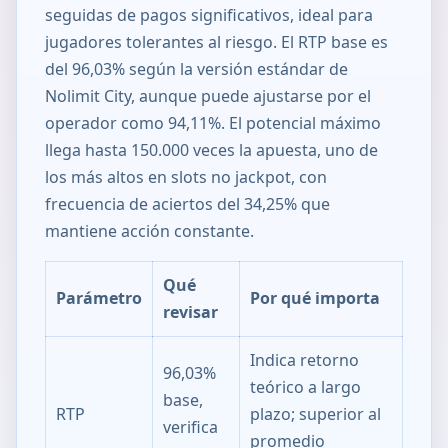
seguidas de pagos significativos, ideal para
jugadores tolerantes al riesgo. El RTP base es
del 96,03% según la versión estándar de
Nolimit City, aunque puede ajustarse por el
operador como 94,11%. El potencial máximo
llega hasta 150.000 veces la apuesta, uno de
los más altos en slots no jackpot, con
frecuencia de aciertos del 34,25% que
mantiene acción constante.
Qué
Parámetro
Por qué importa
revisar
Indica retorno
96,03%
teórico a largo
base,
RTP
plazo; superior al
verifica
promedio