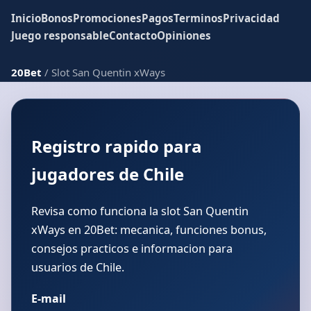
Inicio
Bonos
Promociones
Pagos
Terminos
Privacidad
Juego responsable
Contacto
Opiniones
20Bet
/ Slot San Quentin xWays
Registro rapido para
jugadores de Chile
Revisa como funciona la slot San Quentin
xWays en 20Bet: mecanica, funciones bonus,
consejos practicos e informacion para
usuarios de Chile.
E-mail