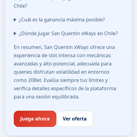
Chile?
¿Cuál es la ganancia máxima posible?
¿Dónde jugar San Quentin xWays en Chile?
En resumen, San Quentin xWays ofrece una
experiencia de slot intensa con mecánicas
avanzadas y alto potencial, adecuada para
quienes disfrutan volatilidad en entornos
como 20Bet. Evalúa siempre tus límites y
verifica detalles específicos de la plataforma
para una sesión equilibrada.
Juega ahora
Ver oferta