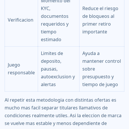
Momento del
KYC,
Reduce el riesgo
documentos
de bloqueos al
Verificacion
requeridos y
primer retiro
tiempo
importante
estimado
Limites de
Ayuda a
deposito,
mantener control
Juego
pausas,
sobre
responsable
autoexclusion y
presupuesto y
alertas
tiempo de juego
Al repetir esta metodologia con distintas ofertas es
mucho mas facil separar titulares llamativos de
condiciones realmente utiles. Asi la eleccion de marca
se vuelve mas estable y menos dependiente de