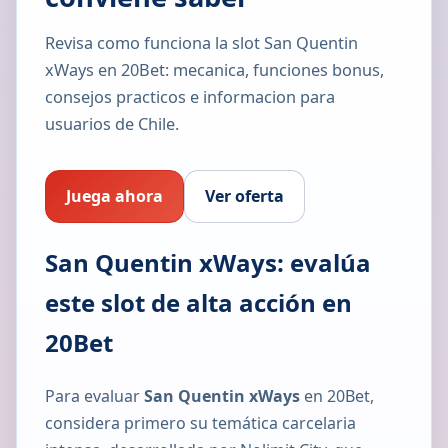
Revisa como funciona la slot San Quentin
xWays en 20Bet: mecanica, funciones bonus,
consejos practicos e informacion para
usuarios de Chile.
Juega ahora
Ver oferta
San Quentin xWays: evalúa
este slot de alta acción en
20Bet
Para evaluar
San Quentin xWays
en 20Bet,
considera primero su temática carcelaria