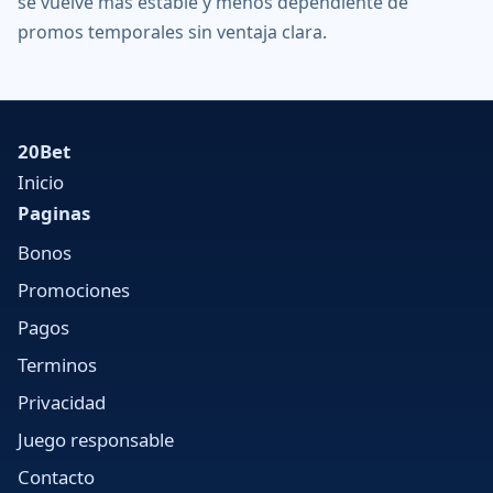
se vuelve mas estable y menos dependiente de
promos temporales sin ventaja clara.
20Bet
Inicio
Paginas
Bonos
Promociones
Pagos
Terminos
Privacidad
Juego responsable
Contacto