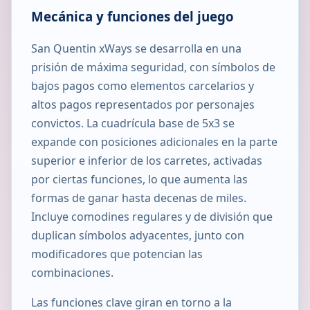
Mecánica y funciones del juego
San Quentin xWays se desarrolla en una
prisión de máxima seguridad, con símbolos de
bajos pagos como elementos carcelarios y
altos pagos representados por personajes
convictos. La cuadrícula base de 5x3 se
expande con posiciones adicionales en la parte
superior e inferior de los carretes, activadas
por ciertas funciones, lo que aumenta las
formas de ganar hasta decenas de miles.
Incluye comodines regulares y de división que
duplican símbolos adyacentes, junto con
modificadores que potencian las
combinaciones.
Las funciones clave giran en torno a la